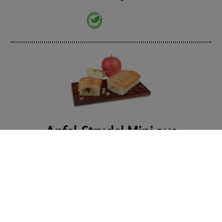
Apfel-Strudel Mini aus
Blätterteig
Kleiner Apfelstrudel aus knusprigem
Blätterteig, reichhaltig gefüllt mit frischen
Apfelwürfeln und Sultaninen. Garniert mit
feinem Kristallzucker. Innen saftig und außen
knusprig. Backfertige Einzelportion als Snack
zu ca. 80g.